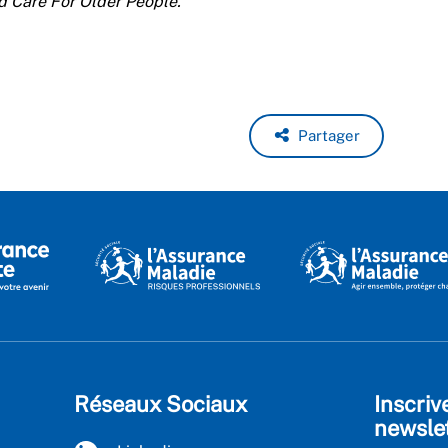
ed Care For Older People.
Partager
Réseaux Sociaux
Inscriv
newsle