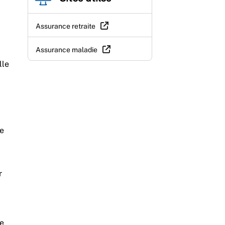
Assurance retraite
Assurance maladie
lle
ce
r
re